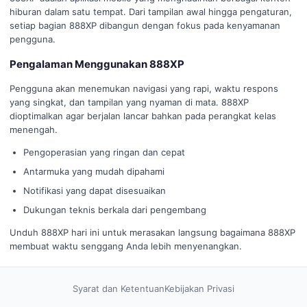
hiburan dalam satu tempat. Dari tampilan awal hingga pengaturan,
setiap bagian 888XP dibangun dengan fokus pada kenyamanan
pengguna.
Pengalaman Menggunakan 888XP
Pengguna akan menemukan navigasi yang rapi, waktu respons
yang singkat, dan tampilan yang nyaman di mata. 888XP
dioptimalkan agar berjalan lancar bahkan pada perangkat kelas
menengah.
Pengoperasian yang ringan dan cepat
Antarmuka yang mudah dipahami
Notifikasi yang dapat disesuaikan
Dukungan teknis berkala dari pengembang
Unduh 888XP hari ini untuk merasakan langsung bagaimana 888XP
membuat waktu senggang Anda lebih menyenangkan.
Syarat dan Ketentuan
Kebijakan Privasi