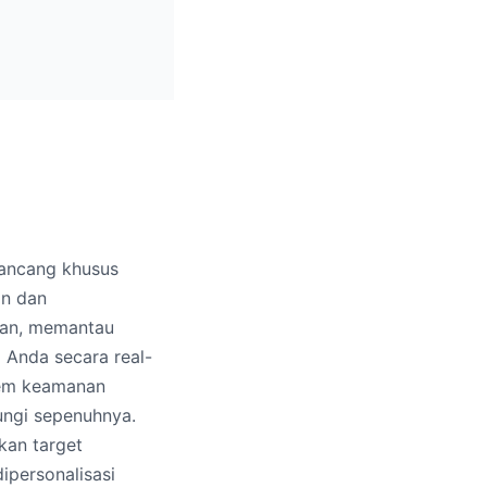
rancang khusus
an dan
aran, memantau
 Anda secara real-
tem keamanan
dungi sepenuhnya.
an target
personalisasi