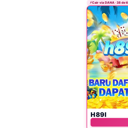
⚡
Cair via DANA · 38 det
H89I