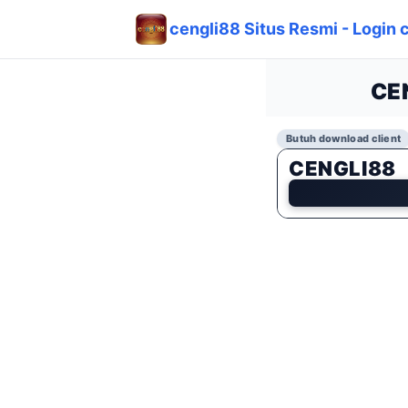
cengli88 Situs Resmi - Login 
CE
Butuh download client
CENGLI88