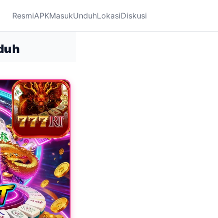
Resmi
APK
Masuk
Unduh
Lokasi
Diskusi
duh